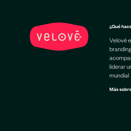
¿Qué hac
Velové e
branding
acompaña
liderar 
mundial
Más sobre