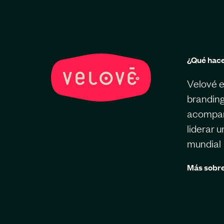
¿Qué hac
Velové e
branding
acompaña
liderar 
mundial
Más sobre