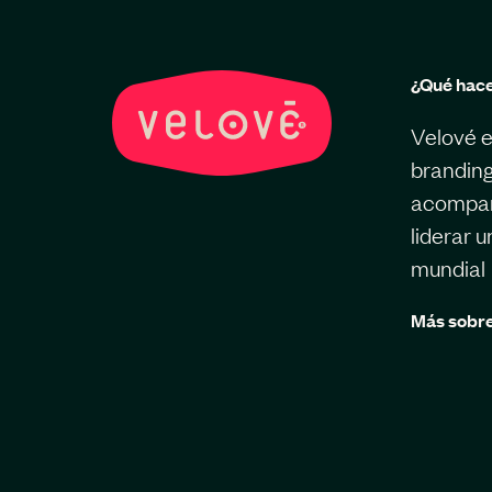
¿Qué hac
Velové e
branding
acompaña
liderar 
mundial
Más sobre