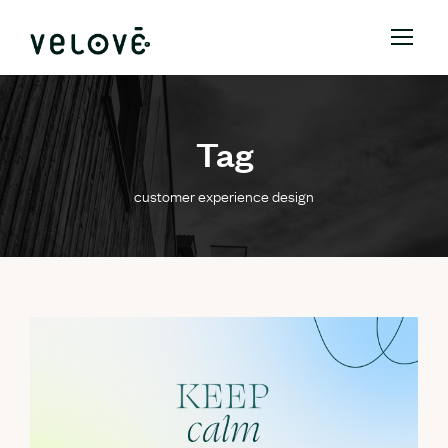
Tag
customer experience design