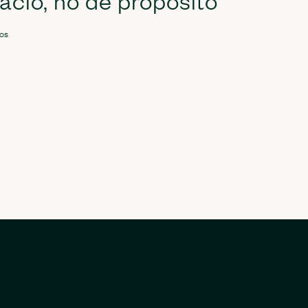
cio, no de propósito
os