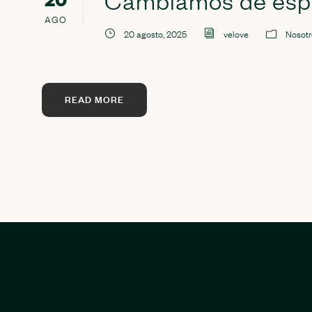
Cambiamos de espa
AGO
20 agosto, 2025
velove
Nosotr
READ MORE