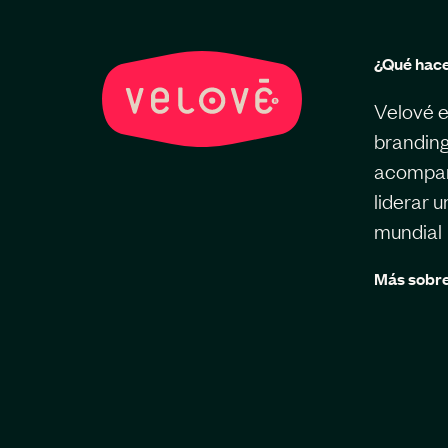
¿Qué hac
Velové e
branding
acompaña
liderar 
mundial
Más sobre