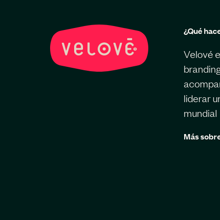
¿Qué hac
Velové e
branding
acompaña
liderar 
mundial
Más sobre