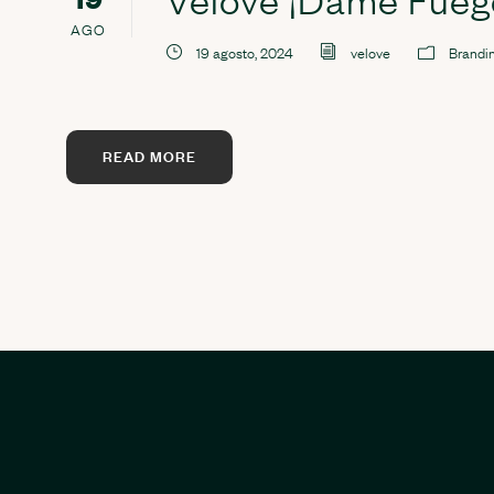
AGO
19 agosto, 2024
velove
Brandi
READ MORE