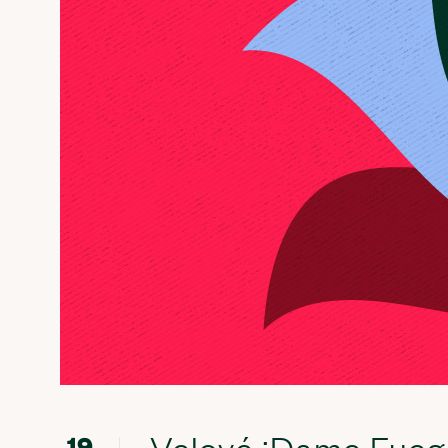
Velové ¡Dame Fueg
19