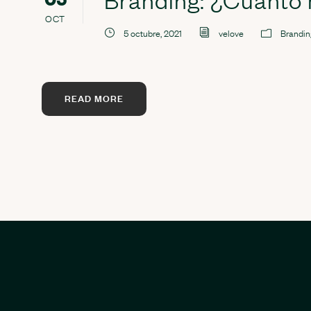
OCT
5 octubre, 2021
velove
Brandin
READ MORE