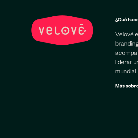
¿Qué hac
Velové e
branding
acompaña
liderar 
mundial
Más sobre