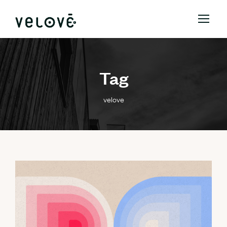
Tag
velove