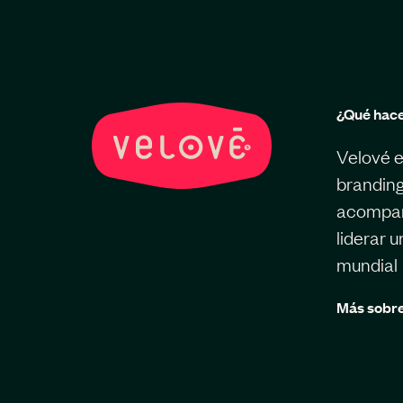
¿Qué hac
Velové e
branding
acompaña
liderar 
mundial
Más sobre