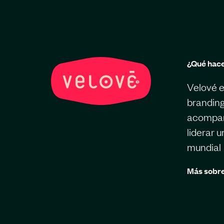
¿Qué hac
Velové e
branding
acompaña
liderar 
mundial
Más sobre