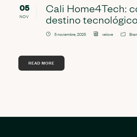
Cali Home4Tech: co
05
destino tecnológico
NOV
5 noviembre, 2025
velove
Bran
READ MORE