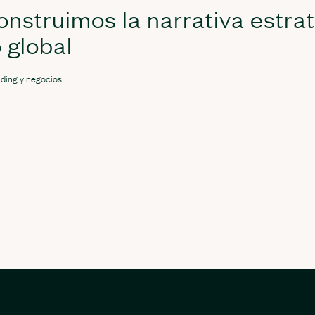
nstruimos la narrativa estra
 global
ding y negocios