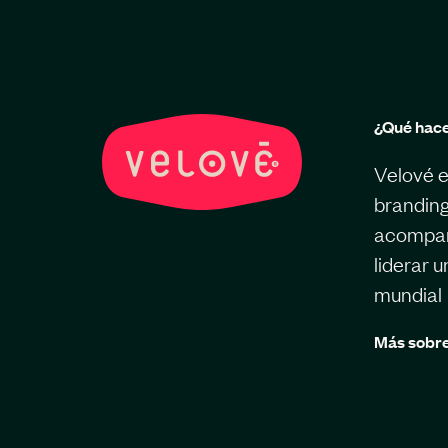
¿Qué hac
Velové e
branding
acompaña
liderar 
mundial
Más sobre