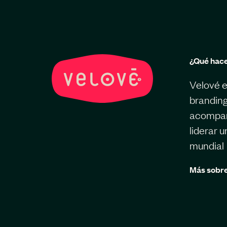
¿Qué hac
Velové e
branding
acompaña
liderar 
mundial
Más sobre