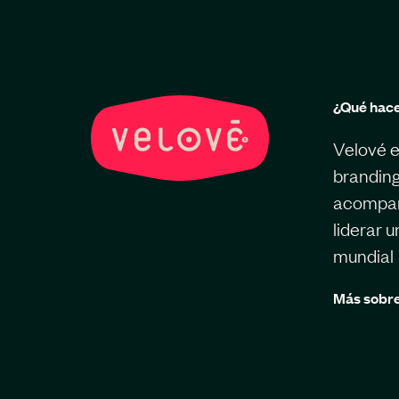
¿Qué hac
Velové e
branding
acompaña
liderar 
mundial
Más sobre