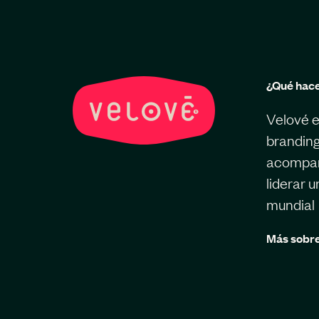
¿Qué hac
Velové e
branding
acompaña
liderar 
mundial
Más sobre